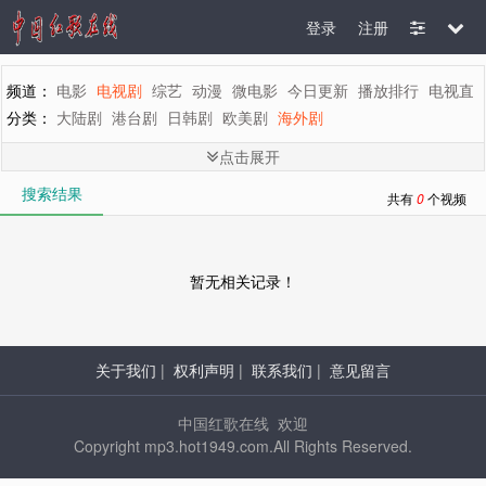
登录
注册
频道：
电影
电视剧
综艺
动漫
微电影
今日更新
播放排行
电视直
分类：
大陆剧
港台剧
日韩剧
欧美剧
海外剧
剧情：
全部
言情
都市
家庭
生活
偶像
喜剧
历史
古装
武侠
刑
点击展开
地区：
全部
内地
香港
台湾
韩国
泰国
日本
美国
英国
新加坡
搜索结果
年代：
全部
2015
2014
2013
2012
2011
2010
2009
2008
200
共有
0
个视频
字母：
全部
A
B
C
D
E
F
G
H
I
J
K
L
M
暂无相关记录！
关于我们
|
权利声明
|
联系我们
|
意见留言
中国红歌在线 欢迎
Copyright mp3.hot1949.com.All Rights Reserved.