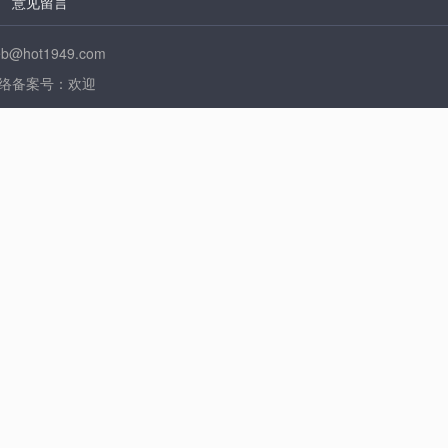
|
意见留言
t1949.com
歌在线》 网络备案号：欢迎