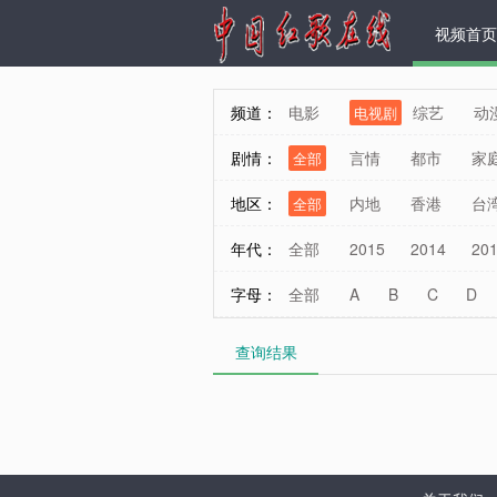
视频首页
频道：
电影
综艺
动
电视剧
剧情：
言情
都市
家
全部
商战
校园
穿
地区：
内地
香港
台
全部
年代：
全部
2015
2014
20
字母：
全部
A
B
C
D
查询结果