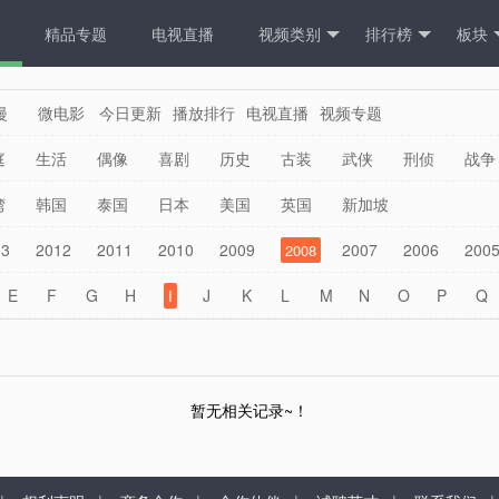
精品专题
电视直播
视频类别
排行榜
板块
漫
微电影
今日更新
播放排行
电视直播
视频专题
庭
生活
偶像
喜剧
历史
古装
武侠
刑侦
战争
越
悬疑
犯罪
科幻
预告片
湾
韩国
泰国
日本
美国
英国
新加坡
13
2012
2011
2010
2009
2007
2006
200
2008
E
F
G
H
J
K
L
M
N
O
P
Q
I
W
X
Y
Z
其他
暂无相关记录~！