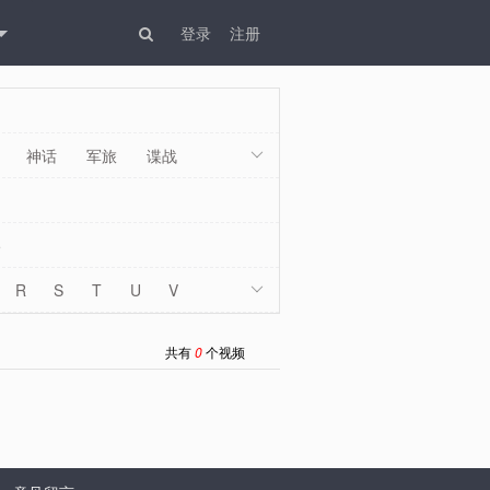
登录
注册
神话
军旅
谍战

5
R
S
T
U
V

共有
0
个视频