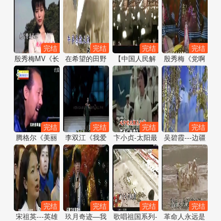
完结
完结
完结
完结
殷秀梅MV《长
在希望的田野
【中国人民解
殷秀梅《党啊
江之歌》
上彭丽媛
放军军歌】
亲爱的妈妈》
【怀旧音乐群
（歌声飘过30
72723035】
年）
完结
完结
完结
完结
腾格尔《美丽
李双江《我爱
卞小贞-太阳最
吴碧霞---边疆
的草原我的
五指山我爱万
红毛主席最亲
处处赛江南
家》蒙语版
泉河》（歌声
飘过30年）
完结
完结
完结
完结
宋祖英---英雄
玖月奇迹—我
歌唱祖国系列-
革命人永远是