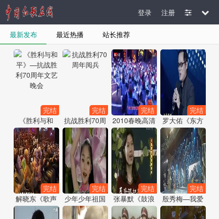
登录
注册
最新发布
最近热播
站长推荐
完结
完结
完结
完结
《胜利与和
抗战胜利70周
2010春晚高清
罗大佑《东方
平》—抗战胜
年阅兵
王力宏 两首
之珠》（歌声
利70周年文艺
MV 720P《龙
飘过30年）
晚会
的传人哥哥》
完结
完结
完结
完结
解晓东《歌声
少年少年祖国
张暴默《鼓浪
殷秀梅—我爱
与微笑》（歌
的春天
屿之波》（歌
你塞北的雪
声飘过30年）
声飘过30年）