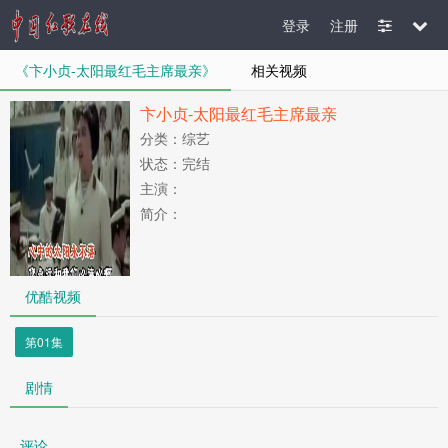
登录
注册
《卞小贞-太阳最红毛主席最亲》
相关视频
卞小贞-太阳最红毛主席最亲
分类：综艺
状态：完结
主演：
简介：
优酷视频
第01集
剧情
评论