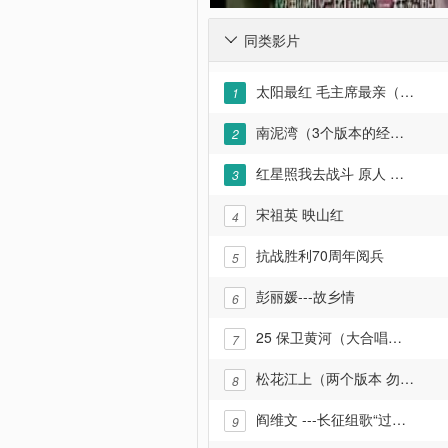
同类影片

太阳最红 毛主席最亲（原版经典演唱）
1
南泥湾（3个版本的经典歌曲）
2
红星照我去战斗 原人 原唱 原电影画面
3
宋祖英 映山红
4
抗战胜利70周年阅兵
5
彭丽媛---故乡情
6
25 保卫黄河（大合唱）【《东方红》选曲】
7
松花江上（两个版本 勿忘国耻九.一八）
8
阎维文 ---长征组歌“过雪山草地”
9