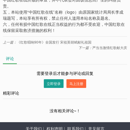
责。
五，本站使用“中国红歌在线”名称（
logo
）由原国家统计局局长李成
瑞题写，本站享有所有权，禁止任何人滥用本站名称及题名。
六，任何有损中国红歌在线正当权益的行为都不受欢迎，中国红歌在
线保留采取救济措施的权利！
上一篇：
《红歌唱响90年》全国发行 宋祖英胡斌献礼祖国
下一篇：
严当当激情红歌献大庆
评论
需要登录后才能参与评论或回复
立即登录
马上注册
精彩评论
没有相关评论~！
关于我们
|
权利声明
|
联系我们
|
意见留言