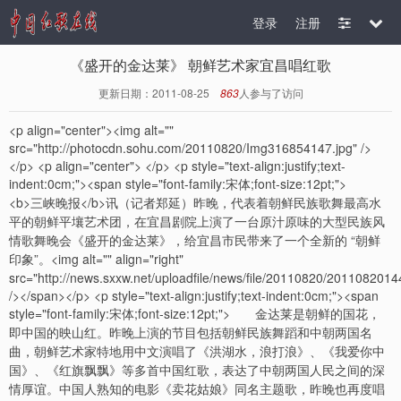
登录
注册
《盛开的金达莱》 朝鲜艺术家宜昌唱红歌
更新日期：2011-08-25
863
人参与了访问
<p align="center"><img alt=""
src="http://photocdn.sohu.com/20110820/Img316854147.jpg" />
</p> <p align="center"> </p> <p style="text-align:justify;text-
indent:0cm;"><span style="font-family:宋体;font-size:12pt;">
<b>三峡晚报</b>讯（记者郑延）昨晚，代表着朝鲜民族歌舞最高水
平的朝鲜平壤艺术团，在宜昌剧院上演了一台原汁原味的大型民族风
情歌舞晚会《盛开的金达莱》，给宜昌市民带来了一个全新的 “朝鲜
印象”。<img alt="" align="right"
src="http://news.sxxw.net/uploadfile/news/file/20110820/201108201
/></span></p> <p style="text-align:justify;text-indent:0cm;"><span
style="font-family:宋体;font-size:12pt;"> 金达莱是朝鲜的国花，
即中国的映山红。昨晚上演的节目包括朝鲜民族舞蹈和中朝两国名
曲，朝鲜艺术家特地用中文演唱了《洪湖水，浪打浪》、《我爱你中
国》、《红旗飘飘》等多首中国红歌，表达了中朝两国人民之间的深
情厚谊。中国人熟知的电影《卖花姑娘》同名主题歌，昨晚也再度唱