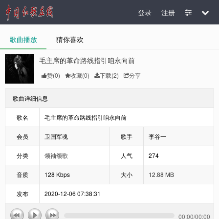
登录
注册
歌曲播放
猜你喜欢
毛主席的革命路线指引咱永向前
赞(
0
)
收藏(
0
)
下载(2)
分享
歌曲详细信息
歌名
毛主席的革命路线指引咱永向前
会员
卫国军魂
歌手
李谷一
分类
领袖颂歌
人气
274
音质
128 Kbps
大小
12.88 MB
发布
2020-12-06 07:38:31
00:00
/
00:00