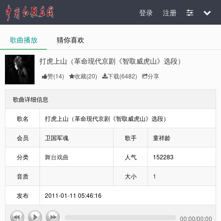
登录
注册
歌曲播放
猜你喜欢
打虎上山（革命现代京剧《智取威虎山》选段）
赞(
14
)
收藏(
20
)
下载(6482)
分享
歌曲详细信息
歌名
打虎上山（革命现代京剧《智取威虎山》选段）
会员
卫国军魂
歌手
童祥龄
分类
舞台戏曲
人气
152283
音质
大小
1
发布
2011-01-11 05:46:16
00:00
/
00:00