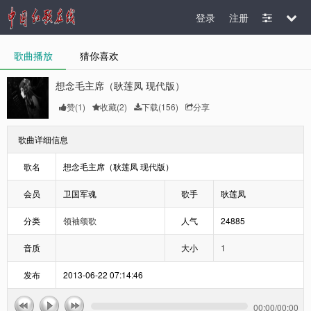
登录
注册
歌曲播放
猜你喜欢
想念毛主席（耿莲凤 现代版）
赞(
1
)
收藏(
2
)
下载(156)
分享
歌曲详细信息
歌名
想念毛主席（耿莲凤 现代版）
会员
卫国军魂
歌手
耿莲凤
分类
领袖颂歌
人气
24885
音质
大小
1
发布
2013-06-22 07:14:46
00:00
/
00:00