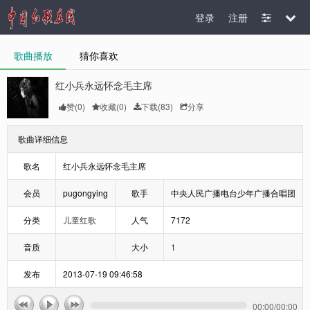
登录
注册
歌曲播放
猜你喜欢
红小兵永远怀念毛主席
赞(
0
)
收藏(
0
)
下载(83)
分享
歌曲详细信息
歌名
红小兵永远怀念毛主席
会员
pugongying
歌手
中央人民广播电台少年广播合唱团
分类
儿童红歌
人气
7172
音质
大小
1
发布
2013-07-19 09:46:58
00:00
/
00:00