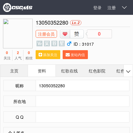
登录
注册

13050352280
Lv. 2
0
注册会员
ID：31017
0
2
0
添加关注
发站内信
关注
人气
粉丝
主页
资料
红歌在线
红色影院
红色相册

昵称
所在地
Q Q
个人签名