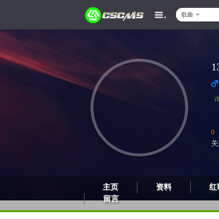
歌曲
1
0
关
主页
资料
红
留言