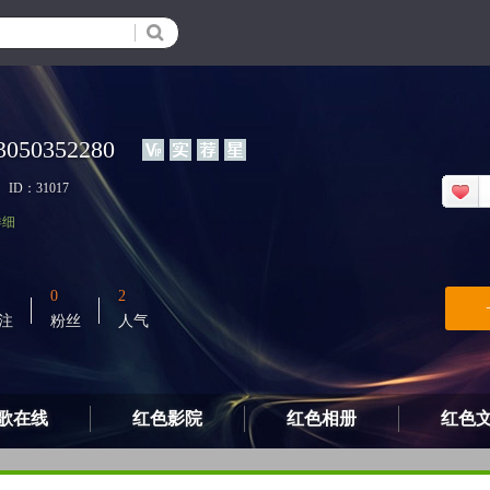
3050352280
ID：31017
详细
0
2
注
粉丝
人气
歌在线
红色影院
红色相册
红色