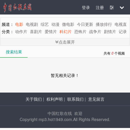
登录
注册
频道：
电影
电视剧
综艺
动漫
微电影
今日更新
播放排行
电视直
分类：
动作片
喜剧片
爱情片
科幻片
恐怖片
战争片
剧情片
记录
剧情：
全部
惊悚
悬疑
魔幻
罪案
灾难
动画
古装
青春
歌舞
文
点击展开
地区：
全部
内地
香港
台湾
韩国
泰国
日本
美国
英国
新加坡
搜索结果
年代：
全部
2015
2014
2013
2012
2011
2010
2009
2008
200
共有
0
个视频
字母：
全部
A
B
C
D
E
F
G
H
I
J
K
L
M
暂无相关记录！
关于我们
|
权利声明
|
联系我们
|
意见留言
中国红歌在线 欢迎
Copyright mp3.hot1949.com.All Rights Reserved.