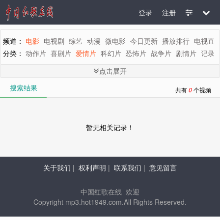
登录
注册
频道：
电影
电视剧
综艺
动漫
微电影
今日更新
播放排行
电视直
分类：
动作片
喜剧片
爱情片
科幻片
恐怖片
战争片
剧情片
记录
剧情：
全部
惊悚
悬疑
魔幻
罪案
灾难
动画
古装
青春
歌舞
文
点击展开
地区：
全部
内地
香港
台湾
韩国
泰国
日本
美国
英国
新加坡
搜索结果
年代：
全部
2015
2014
2013
2012
2011
2010
2009
2008
200
共有
0
个视频
字母：
全部
A
B
C
D
E
F
G
H
I
J
K
L
M
暂无相关记录！
关于我们
|
权利声明
|
联系我们
|
意见留言
中国红歌在线 欢迎
Copyright mp3.hot1949.com.All Rights Reserved.