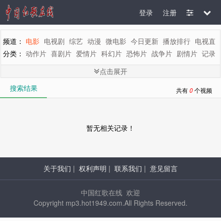
登录
注册
频道：
电影
电视剧
综艺
动漫
微电影
今日更新
播放排行
电视直
分类：
动作片
喜剧片
爱情片
科幻片
恐怖片
战争片
剧情片
记录
剧情：
全部
惊悚
悬疑
魔幻
罪案
灾难
动画
古装
青春
歌舞
文
点击展开
地区：
全部
内地
香港
台湾
韩国
泰国
日本
美国
英国
新加坡
搜索结果
年代：
全部
2015
2014
2013
2012
2011
2010
2009
2008
200
共有
0
个视频
字母：
全部
A
B
C
D
E
F
G
H
I
J
K
L
M
暂无相关记录！
关于我们
|
权利声明
|
联系我们
|
意见留言
中国红歌在线 欢迎
Copyright mp3.hot1949.com.All Rights Reserved.