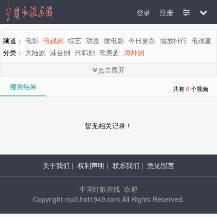
登录
注册
频道：
电影
电视剧
综艺
动漫
微电影
今日更新
播放排行
电视直
分类：
大陆剧
港台剧
日韩剧
欧美剧
海外剧
剧情：
全部
言情
都市
家庭
生活
偶像
喜剧
历史
古装
武侠
刑
点击展开
地区：
全部
内地
香港
台湾
韩国
泰国
日本
美国
英国
新加坡
搜索结果
年代：
全部
2015
2014
2013
2012
2011
2010
2009
2008
200
共有
0
个视频
字母：
全部
A
B
C
D
E
F
G
H
I
J
K
L
M
暂无相关记录！
关于我们
|
权利声明
|
联系我们
|
意见留言
中国红歌在线 欢迎
Copyright mp3.hot1949.com.All Rights Reserved.