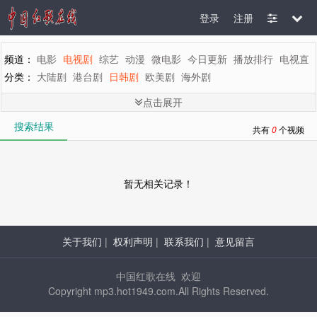
登录
注册
频道：
电影
电视剧
综艺
动漫
微电影
今日更新
播放排行
电视直
分类：
大陆剧
港台剧
日韩剧
欧美剧
海外剧
剧情：
全部
言情
都市
家庭
生活
偶像
喜剧
历史
古装
武侠
刑
点击展开
地区：
全部
内地
香港
台湾
韩国
泰国
日本
美国
英国
新加坡
搜索结果
年代：
全部
2015
2014
2013
2012
2011
2010
2009
2008
200
共有
0
个视频
字母：
全部
A
B
C
D
E
F
G
H
I
J
K
L
M
暂无相关记录！
关于我们
|
权利声明
|
联系我们
|
意见留言
中国红歌在线 欢迎
Copyright mp3.hot1949.com.All Rights Reserved.