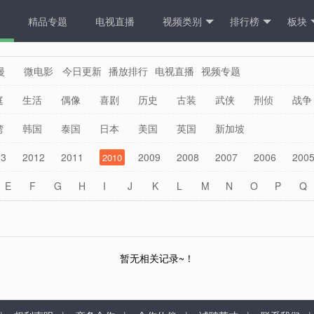
精品专题
电视直播
视频类别
排行榜
板块
漫
微电影
今日更新
播放排行
电视直播
视频专题
庭
生活
偶像
喜剧
历史
古装
武侠
刑侦
战争
越
悬疑
犯罪
科幻
预告片
湾
韩国
泰国
日本
美国
英国
新加坡
13
2012
2011
2009
2008
2007
2006
200
2010
E
F
G
H
I
J
K
L
M
N
O
P
Q
其他
暂无相关记录~！