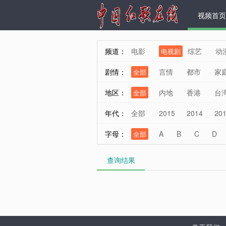
视频首页
频道：
电影
综艺
动
电视剧
剧情：
言情
都市
家
全部
商战
校园
穿
地区：
内地
香港
台
全部
年代：
全部
2015
2014
20
字母：
A
B
C
D
全部
W
X
Y
Z
查询结果