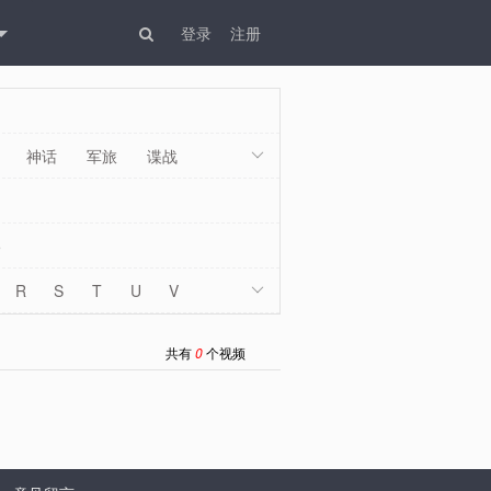
登录
注册
神话
军旅
谍战

5
R
S
T
U
V

共有
0
个视频