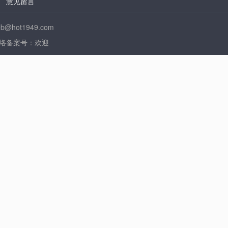
|
意见留言
t1949.com
歌在线》 网络备案号：欢迎