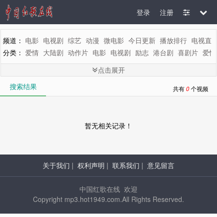
登录
注册
频道：
电影
电视剧
综艺
动漫
微电影
今日更新
播放排行
电视直
分类：
爱情
大陆剧
动作片
电影
电视剧
励志
港台剧
喜剧片
爱情
剧情：
全部
脱口秀
冒险
言情
惊悚
悬疑
真人秀
热血
都市
魔幻
点击展开
地区：
全部
内地
香港
台湾
韩国
泰国
日本
美国
英国
新加坡
搜索结果
年代：
全部
2015
2014
2013
2012
2011
2010
2009
2008
200
共有
0
个视频
字母：
全部
A
B
C
D
E
F
G
H
I
J
K
L
M
暂无相关记录！
关于我们
|
权利声明
|
联系我们
|
意见留言
中国红歌在线 欢迎
Copyright mp3.hot1949.com.All Rights Reserved.