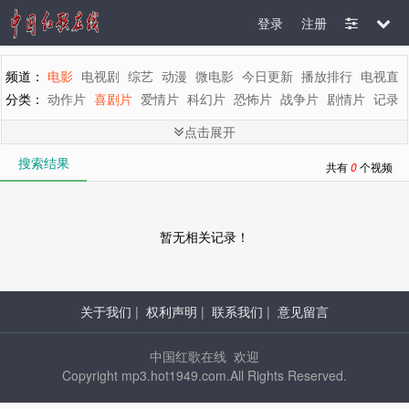
登录
注册
频道：
电影
电视剧
综艺
动漫
微电影
今日更新
播放排行
电视直
分类：
动作片
喜剧片
爱情片
科幻片
恐怖片
战争片
剧情片
记录
剧情：
全部
惊悚
悬疑
魔幻
罪案
灾难
动画
古装
青春
歌舞
文
点击展开
地区：
全部
内地
香港
台湾
韩国
泰国
日本
美国
英国
新加坡
搜索结果
年代：
全部
2015
2014
2013
2012
2011
2010
2009
2008
200
共有
0
个视频
字母：
全部
A
B
C
D
E
F
G
H
I
J
K
L
M
暂无相关记录！
关于我们
|
权利声明
|
联系我们
|
意见留言
中国红歌在线 欢迎
Copyright mp3.hot1949.com.All Rights Reserved.