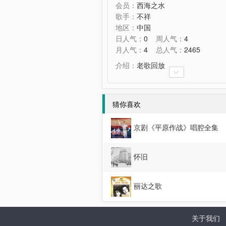
会员：
西海之水
歌手：
不祥
地区：
中国
日人气：
0
周人气：
4
月人气：
4
总人气：
2465
介绍：
老歌回放

猜你喜欢
京剧《平原作战》唱腔全集
怀旧
丽达之歌
关于我们