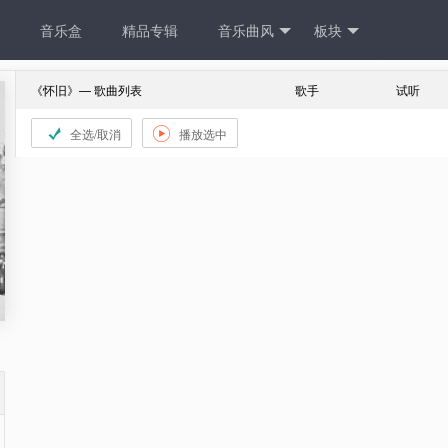
音乐盒
精品专辑
音乐曲风
板块
《怀旧》— 歌曲列表
歌手
试听
全选/取消

播放选中
