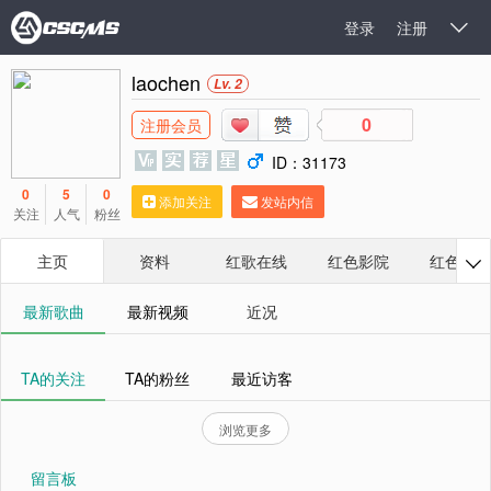
登录
注册

laochen
Lv. 2
0
注册会员
ID：31173
0
5
0
添加关注
发站内信
关注
人气
粉丝
主页
资料
红歌在线
红色影院
红色相册

最新歌曲
最新视频
近况
TA的关注
TA的粉丝
最近访客
浏览更多
留言板