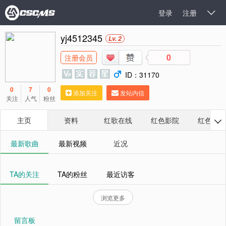
登录
注册

yj4512345
Lv. 2
0
注册会员
ID：31170
0
7
0
添加关注
发站内信
关注
人气
粉丝
主页
资料
红歌在线
红色影院
红色相册

最新歌曲
最新视频
近况
TA的关注
TA的粉丝
最近访客
浏览更多
留言板