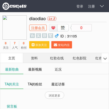
登录
注册

diaodiao
Lv. 2
0
注册会员
ID：31105
0
7
0
添加关注
发站内信
关注
人气
粉丝
主页
资料
红歌在线
红色影院
红色相册

最新歌曲
最新视频
近况
TA的关注
TA的粉丝
最近访客
浏览更多
留言板