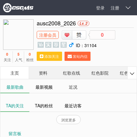
登录
注册

ausc2008_2026
Lv. 2
0
注册会员
ID：31104
0
5
0
添加关注
发站内信
关注
人气
粉丝
主页
资料
红歌在线
红色影院
红色相册

最新歌曲
最新视频
近况
TA的关注
TA的粉丝
最近访客
浏览更多
留言板