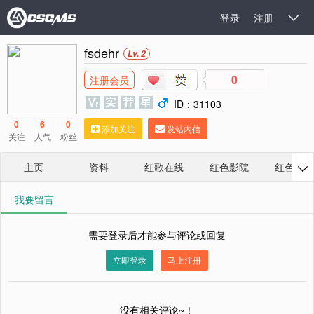
登录
注册

fsdehr
Lv. 2
0
注册会员
ID：31103
0
6
0
添加关注
发站内信
关注
人气
粉丝
主页
资料
红歌在线
红色影院
红色相册

我要留言
需要登录后才能参与评论或回复
立即登录
马上注册
没有相关评论~！