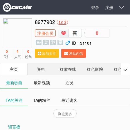
登录
注册

8977902
Lv. 2
0
注册会员
ID：31101
0
4
0
添加关注
发站内信
关注
人气
粉丝
主页
资料
红歌在线
红色影院
红色相册

最新歌曲
最新视频
近况
TA的关注
TA的粉丝
最近访客
浏览更多
留言板