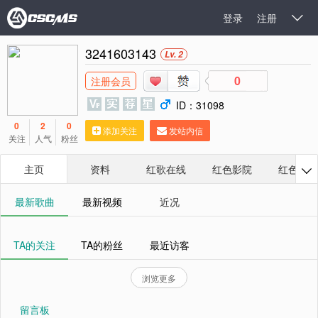
登录
注册

3241603143
Lv. 2
0
注册会员
ID：31098
0
2
0
添加关注
发站内信
关注
人气
粉丝
主页
资料
红歌在线
红色影院
红色相册

最新歌曲
最新视频
近况
TA的关注
TA的粉丝
最近访客
浏览更多
留言板