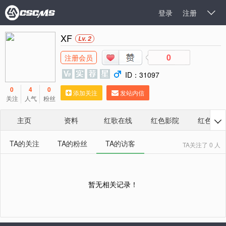
登录
注册

XF
Lv. 2
0
注册会员
ID：31097
0
4
0
添加关注
发站内信
关注
人气
粉丝
主页
资料
红歌在线
红色影院
红色相册

TA的关注
TA的粉丝
TA的访客
TA关注了 0 人
暂无相关记录！