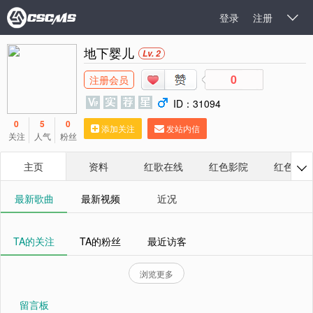
登录
注册

地下婴儿
Lv. 2
0
注册会员
ID：31094
0
5
0
添加关注
发站内信
关注
人气
粉丝
主页
资料
红歌在线
红色影院
红色相册

最新歌曲
最新视频
近况
TA的关注
TA的粉丝
最近访客
浏览更多
留言板