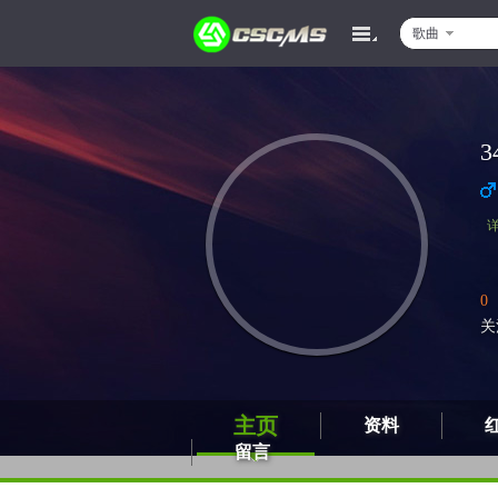
歌曲
3
0
关
主页
资料
留言