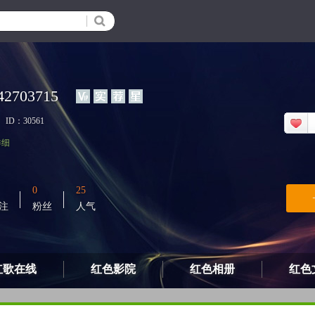
42703715
ID：30561
详细
0
25
注
粉丝
人气
红歌在线
红色影院
红色相册
红色