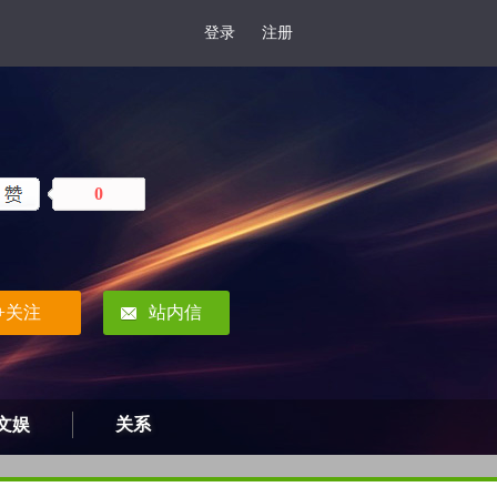
登录
注册
0
+关注
站内信
文娱
关系