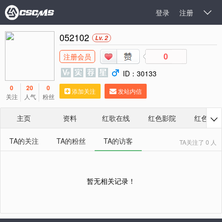
登录
注册

052102
Lv. 2
0
注册会员
ID：30133
0
20
0
添加关注
发站内信
关注
人气
粉丝
主页
资料
红歌在线
红色影院
红色相册

TA的关注
TA的粉丝
TA的访客
TA关注了 0 人
暂无相关记录！