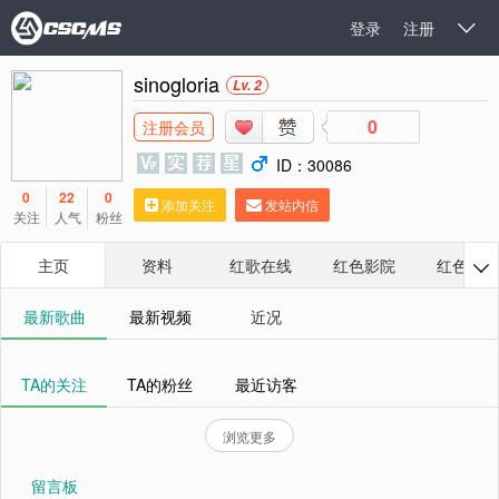
登录
注册

sinogloria
Lv. 2
0
注册会员
ID：30086
0
22
0
添加关注
发站内信
关注
人气
粉丝
主页
资料
红歌在线
红色影院
红色相册

最新歌曲
最新视频
近况
TA的关注
TA的粉丝
最近访客
浏览更多
留言板