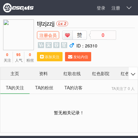
登录
注册

tljtzjzzjj
Lv. 2
0
注册会员
ID：26310
0
95
0
添加关注
发站内信
关注
人气
粉丝
主页
资料
红歌在线
红色影院
红色相册

TA的关注
TA的粉丝
TA的访客
TA关注了 0 人
暂无相关记录！