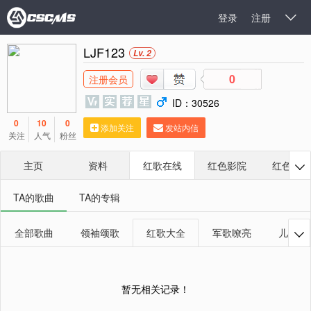
登录
注册

LJF123
Lv. 2
0
注册会员
ID：30526
0
10
0
添加关注
发站内信
关注
人气
粉丝
主页
资料
红歌在线
红色影院
红色相册

TA的歌曲
TA的专辑
全部歌曲
领袖颂歌
红歌大全
军歌嘹亮
儿童红

暂无相关记录！