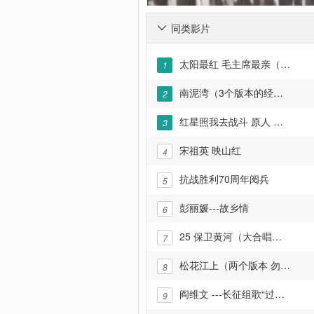
同类影片

太阳最红 毛主席最亲（原版经典演唱）
1
南泥湾（3个版本的经典歌曲）
2
红星照我去战斗 原人 原唱 原电影画面
3
宋祖英 映山红
4
抗战胜利70周年阅兵
5
彭丽媛---故乡情
6
25 保卫黄河（大合唱）【《东方红》选曲】
7
松花江上（两个版本 勿忘国耻九.一八）
8
阎维文 ---长征组歌“过雪山草地”
9