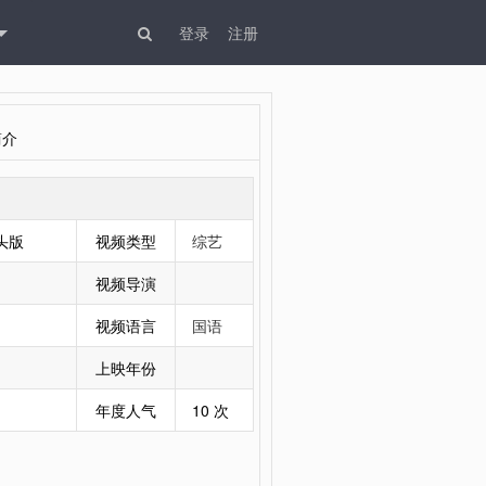
登录
注册
简介
头版
视频类型
综艺
视频导演
视频语言
国语
上映年份
年度人气
10 次