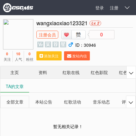
登录
注册

wangxiaoxiao123321
Lv. 2
0
注册会员
ID：30946
0
10
0
添加关注
发站内信
关注
人气
粉丝
主页
资料
红歌在线
红色影院
红色相册

TA的文章
全部文章
本站公告
红歌活动
音乐动态
评论研

暂无相关记录！