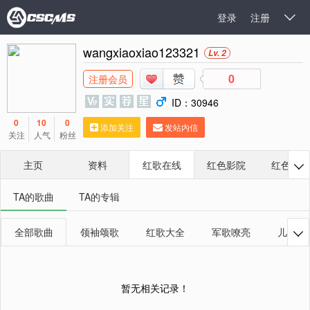
登录
注册

wangxiaoxiao123321
Lv. 2
0
注册会员
ID：30946
0
10
0
添加关注
发站内信
关注
人气
粉丝
主页
资料
红歌在线
红色影院
红色相册

TA的歌曲
TA的专辑
全部歌曲
领袖颂歌
红歌大全
军歌嘹亮
儿童红

暂无相关记录！