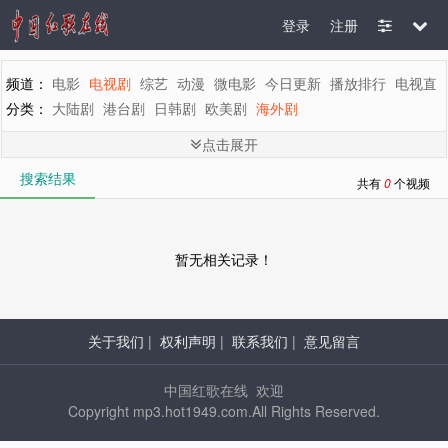
登录
注册
频道：
电影
电视剧
综艺
动漫
微电影
今日更新
播放排行
电视直
分类：
大陆剧
港台剧
日韩剧
欧美剧
海外剧
剧情：
全部
言情
都市
家庭
生活
偶像
喜剧
历史
古装
武侠
刑
点击展开
地区：
全部
内地
香港
台湾
韩国
泰国
日本
美国
英国
新加坡
搜索结果
年代：
全部
2015
2014
2013
2012
2011
2010
2009
2008
200
共有
0
个视频
字母：
全部
A
B
C
D
E
F
G
H
I
J
K
L
M
暂无相关记录！
关于我们
|
权利声明
|
联系我们
|
意见留言
中国红歌在线 欢迎
Copyright mp3.hot1949.com.All Rights Reserved.