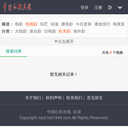
登录
注册
频道：
电影
电视剧
综艺
动漫
微电影
今日更新
播放排行
电视直
分类：
大陆剧
港台剧
日韩剧
欧美剧
海外剧
剧情：
全部
言情
都市
家庭
生活
偶像
喜剧
历史
古装
武侠
刑
点击展开
地区：
全部
内地
香港
台湾
韩国
泰国
日本
美国
英国
新加坡
搜索结果
年代：
全部
2015
2014
2013
2012
2011
2010
2009
2008
200
共有
0
个视频
字母：
全部
A
B
C
D
E
F
G
H
I
J
K
L
M
暂无相关记录！
关于我们
|
权利声明
|
联系我们
|
意见留言
中国红歌在线 欢迎
Copyright mp3.hot1949.com.All Rights Reserved.