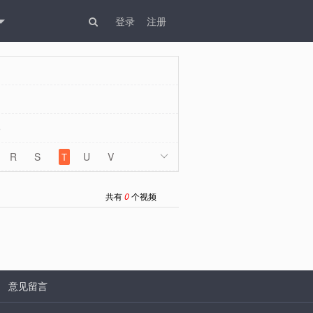
登录
注册
5
R
S
U
V
T

W
X
共有
0
个视频
|
意见留言