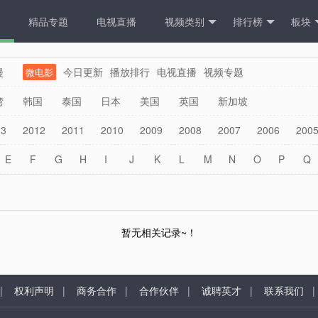
精品专题
电视直播
视频类别
排行榜
板块
漫
今日更新
播放排行
电视直播
视频专题
微电影
湾
韩国
泰国
日本
美国
英国
新加坡
13
2012
2011
2010
2009
2008
2007
2006
200
E
F
G
H
I
J
K
L
M
N
O
P
Q
暂无相关记录~！
|
权利声明
|
商务合作
|
合作伙伴
|
诚聘英才
|
联系我们