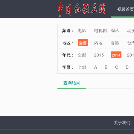
视频首页
频道：
电影
电视剧
综艺
动
地区：
内地
香港
台
全部
年代：
全部
2015
20
2014
字母：
全部
A
B
C
D
查询结果
Y
Z
其他
关于我们