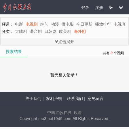
登录
注册
频道：
电影
电视剧
综艺
动漫
微电影
今日更新
播放排行
电视直
分类：
大陆剧
港台剧
日韩剧
欧美剧
海外剧
剧情：
全部
言情
都市
家庭
生活
偶像
喜剧
历史
古装
武侠
刑
点击展开
地区：
全部
内地
香港
台湾
韩国
泰国
日本
美国
英国
新加坡
搜索结果
年代：
全部
2015
2014
2013
2012
2011
2010
2009
2008
200
共有
0
个视频
字母：
全部
A
B
C
D
E
F
G
H
I
J
K
L
M
暂无相关记录！
关于我们
|
权利声明
|
联系我们
|
意见留言
中国红歌在线 欢迎
Copyright mp3.hot1949.com.All Rights Reserved.