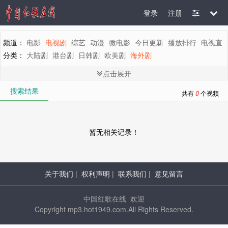
登录
注册
频道：
电影
电视剧
综艺
动漫
微电影
今日更新
播放排行
电视直
分类：
大陆剧
港台剧
日韩剧
欧美剧
海外剧
剧情：
全部
言情
都市
家庭
生活
偶像
喜剧
历史
古装
武侠
刑
点击展开
地区：
全部
内地
香港
台湾
韩国
泰国
日本
美国
英国
新加坡
搜索结果
年代：
全部
2015
2014
2013
2012
2011
2010
2009
2008
200
共有
0
个视频
字母：
全部
A
B
C
D
E
F
G
H
I
J
K
L
M
暂无相关记录！
关于我们
|
权利声明
|
联系我们
|
意见留言
中国红歌在线 欢迎
Copyright mp3.hot1949.com.All Rights Reserved.