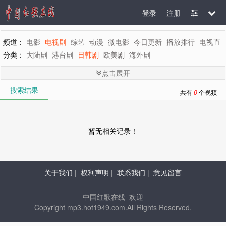
登录
注册
频道：
电影
电视剧
综艺
动漫
微电影
今日更新
播放排行
电视直
分类：
大陆剧
港台剧
日韩剧
欧美剧
海外剧
剧情：
全部
言情
都市
家庭
生活
偶像
喜剧
历史
古装
武侠
刑
点击展开
地区：
全部
内地
香港
台湾
韩国
泰国
日本
美国
英国
新加坡
搜索结果
年代：
全部
2015
2014
2013
2012
2011
2010
2009
2008
200
共有
0
个视频
字母：
全部
A
B
C
D
E
F
G
H
I
J
K
L
M
暂无相关记录！
关于我们
|
权利声明
|
联系我们
|
意见留言
中国红歌在线 欢迎
Copyright mp3.hot1949.com.All Rights Reserved.