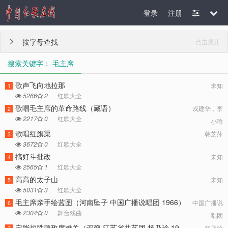
登录
注册
按字母查找
点击展开

搜索关键字： 毛主席
歌声飞向地拉那
未知
1
5266
2
红歌大全
歌唱毛主席的革命路线（藏语）
戎建华，李
2
2217
0
红歌大全
小瑜
歌唱红旗渠
韩芝萍
3
3672
0
红歌大全
搞好斗批改
未知
4
2565
1
红歌大全
高高的太子山
未知
5
5031
3
红歌大全
毛主席亲手绘蓝图（河南坠子 中国广播说唱团 1966）
中国广播说
6
2304
0
舞台戏曲
唱团
定能战胜顽敌度难关（评弹 江苏省曲艺团 杨乃珍 1975）
杨乃珍