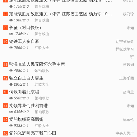
7
1759
0
舞台戏曲
定能战胜顽敌度难关（评弹 江苏省曲艺团 杨乃珍 1975）
杨乃珍
8
1388
0
舞台戏曲
长征（对口快板）
未知
9
1746
1
舞台戏曲
钢铁工人多自豪
辽宁省革命
10
2055
1
红歌大全
样板戏学习
班
鄂温克族人民无限怀念毛主席
苏凤娟
11
4080
1
领袖颂歌
独立自主自力更生
上海乐团
12
2852
1
红歌大全
侗歌向着北京唱
赵海兰
13
5585
3
领袖颂歌
党领导我们胜利前进
未知
14
4385
2
领袖颂歌
党的旗帜高高飘扬
寇家伦
15
9333
1
红歌大全
党的光辉照亮了我们心田
中央人民广
16