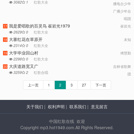
3082
1
红歌大全
播电台少年
广播少年合
唱团
我是爱唱歌的百灵鸟 崔岩光1979
崔岩光
17
2629
0
红歌大全
大寨红花在草原开
未知
18
2314
0
红歌大全
大学毕业回山村
傅慧勤
19
2296
0
红歌大全
大庆道路宽又广
吉林省歌舞
20
3259
2
红歌合唱
团
上一页
1
2
3
27
下一页
关于我们
|
权利声明
|
联系我们
|
意见留言
中国红歌在线 欢迎
Copyright mp3.hot1949.com.All Rights Reserved.